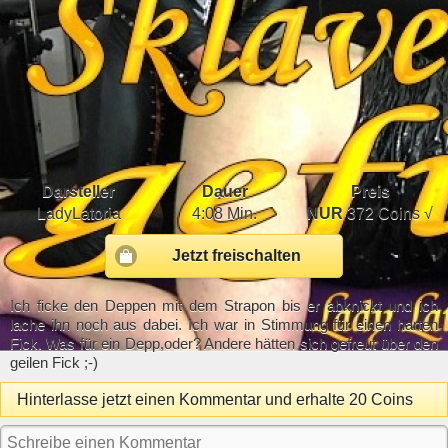
Darsteller
Dauer
Preis
LadyLatoria
4:08 Min.
NUR
372 Coins √
Jetzt freischalten
Ich ficke den Deppen mit dem Strapon bis er abknickt und ich
lache ihn noch aus dabei. Ich war in Stimmung für einen harten
Fick. Was für ein Depp,oder? Andere hätten sich gefreut über den
geilen Fick ;-)
Hinterlasse jetzt einen Kommentar und erhalte 20 Coins