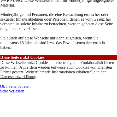
WARNUNG: Diese Webseite enthält für Minderjährige ungeeignetes
Material.
Minderjährige und Personen, die eine Betrachtung erotischer oder
sexueller Inhalte ablehnen oder Personen, denen es vom Gesetz her
verboten ist solche Inhalte zu betrachten, werden gebeten diese Seite
umgehend zu verlassen.
Sie dürfen auf diese Webseite nur dann zugreifen, wenn Sie
mindestens 18 Jahre alt sind bzw. das Erwachsenenalter erreicht
haben.
Diese Seite nutzt Cookies
Diese Webseite nutzt Cookies, um bestmögliche Funktionalität bieten
zu können. Außerdem werden teilweise auch Cookies von Diensten
Dritter gesetzt. Weiterführende Informationen erhälten Sie in der
Datenschutzerklärung
.
Ok / Seite betreten
Seite verlassen