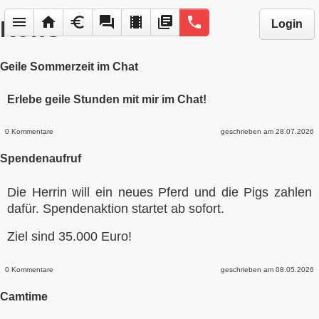
menu
home
euro
forum
local_movies
library_books
phone
News
Login
Geile Sommerzeit im Chat
Erlebe geile Stunden mit mir im Chat!
0 Kommentare
geschrieben am 28.07.2026
Spendenaufruf
Die Herrin will ein neues Pferd und die Pigs zahlen
dafür. Spendenaktion startet ab sofort.
Ziel sind 35.000 Euro!
0 Kommentare
geschrieben am 08.05.2026
Camtime