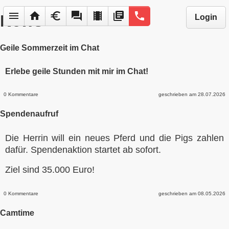
menu
home
euro
forum
local_movies
library_books
phone
News
Login
Geile Sommerzeit im Chat
Erlebe geile Stunden mit mir im Chat!
0 Kommentare
geschrieben am 28.07.2026
Spendenaufruf
Die Herrin will ein neues Pferd und die Pigs zahlen
dafür. Spendenaktion startet ab sofort.
Ziel sind 35.000 Euro!
0 Kommentare
geschrieben am 08.05.2026
Camtime