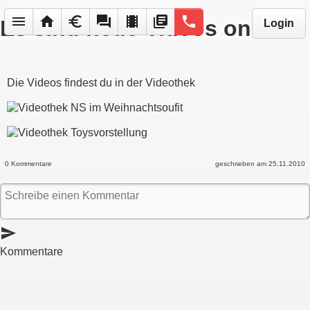
menu
home
euro
forum
local_movies
library_books
phone
Es sind neue Videos online
Login
Die Videos findest du in der Videothek
0 Kommentare
geschrieben am 25.11.2010
send
Kommentare