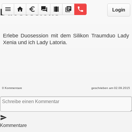
menu
home
euro
forum
local_movies
library_books
phone
Duosessions
Login
Erlebe Duosession mit dem Silikon Traumduo Lady
Xenia und ich Lady Latoria.
0 Kommentare
geschrieben am 02.09.2015
send
Kommentare